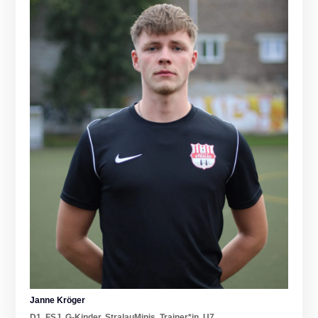
Janne Kröger
D1
,
FSJ
,
G-Kinder
,
StralauMinis
,
Trainer*in
,
U7