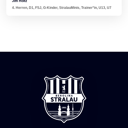
Jim Holtz
4. Herren
,
D1
,
FSJ
,
G-Kinder
,
StralauMinis
,
Trainer*in
,
U13
,
U7