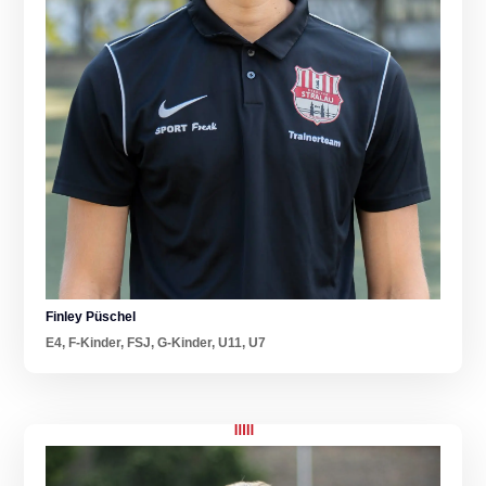
Finley Püschel
E4
,
F-Kinder
,
FSJ
,
G-Kinder
,
U11
,
U7